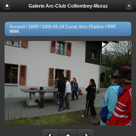
Galerie Arc-Club Collombey-Muraz
Accueil
/
2008
/
2008-05-18 Camp Vers-l'Eglise
/
DSC
9686