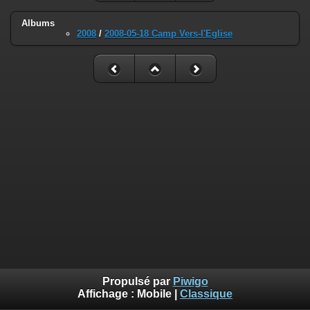
Albums
2008
/
2008-05-18 Camp Vers-l'Eglise
Propulsé par
Piwigo
Affichage :
Mobile
|
Classique