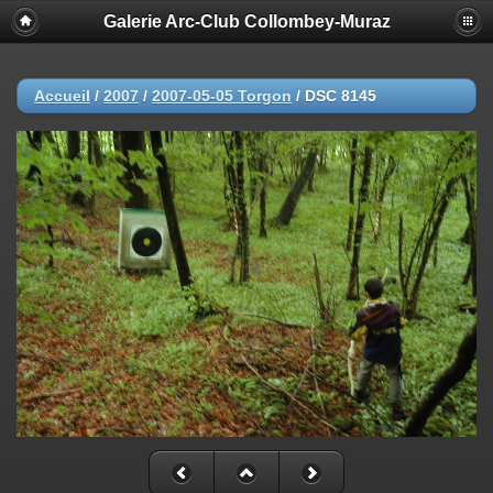
Galerie Arc-Club Collombey-Muraz
Accueil
/
2007
/
2007-05-05 Torgon
/
DSC 8145