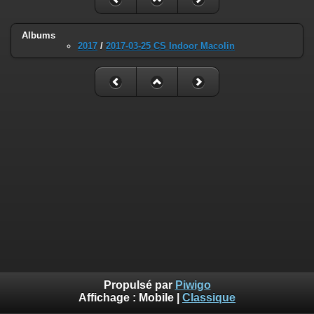
Albums
2017
/
2017-03-25 CS Indoor Macolin
Propulsé par
Piwigo
Affichage :
Mobile
|
Classique