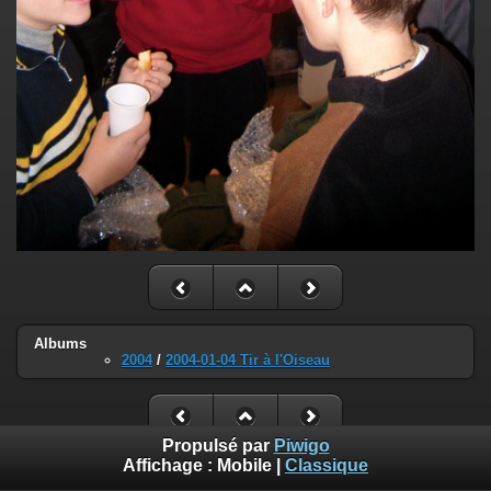
Albums
2004
/
2004-01-04 Tir à l'Oiseau
Propulsé par
Piwigo
Affichage :
Mobile
|
Classique