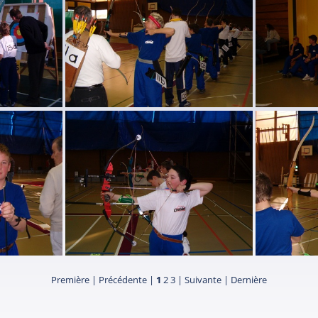
HPIM1025
HPIM1020
Première |
Précédente |
1
2
3
|
Suivante
|
Dernière
HPIM1015