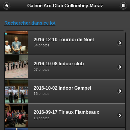
Galerie Arc-Club Collombey-Muraz
Rechercher dans ce lot
2016-12-10 Tournoi de Noel
64 photos
2016-10-08 Indoor club
57 photos
2016-10-02 Indoor Gampel
16 photos
2016-09-17 Tir aux Flambeaux
18 photos