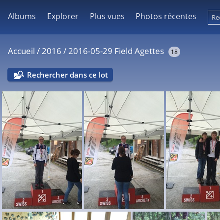
Albums
Explorer
Plus vues
Photos récentes
Accueil
/
2016
/
2016-05-29 Field Agettes
18
Rechercher dans ce lot