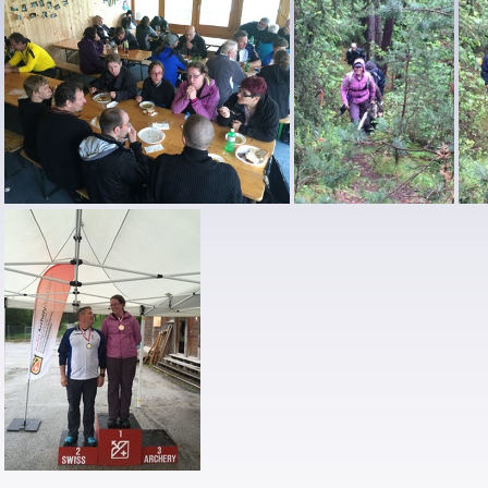
IMG 6410
IMG 6409
IMG 64
IMG 6397
IMG 6396