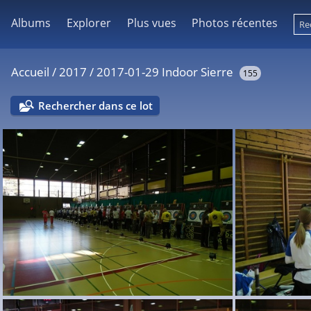
Albums
Explorer
Plus vues
Photos récentes
Accueil
/
2017
/
2017-01-29 Indoor Sierre
155
Rechercher dans ce lot